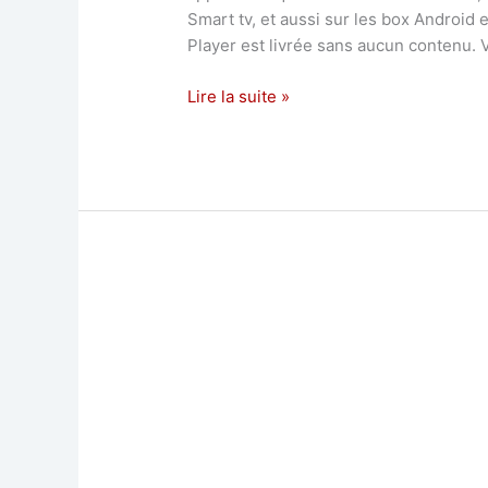
Smart tv, et aussi sur les box Android
Player est livrée sans aucun contenu.
Lire la suite »
Comment
installer
et
configurer
l’application
Smart
IPTV