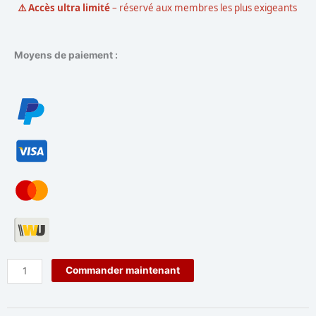
⚠️ Accès ultra limité
– réservé aux membres les plus exigeants
Moyens de paiement :
quantité
Commander maintenant
de
Abonnement
-