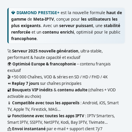
💎 DIAMOND PRESTIGE+
est la nouvelle formule
haut de
gamme
de
Meta-IPTV
, conçue pour
les utilisateurs les
plus exigeants
. Avec un
serveur puissant
, une
stabilité
renforcée
et un
contenu enrichi
, optimisé pour le public
francophone
.
🚀
Serveur 2025 nouvelle génération
, ultra-stable,
performant & haute capacité et exclusif
🌍
Optimisé Europe & francophonie
– contenu français
exclusif
🎬 +50 000 Chaînes, VOD & séries en SD / HD / FHD / 4K
⏪
Replay 7 jours
sur chaînes principales
🔐
Bouquets VIP inédits
&
contenu adulte
(chaînes + VOD
activable au choix)
📱
Compatible avec tous les appareils
: Android, iOS, Smart
TV, Apple TV, Firestick, MAG…
🧩
Fonctionne avec toutes les apps IPTV
: IPTV Smarters,
Smart IPTV, SSIPTV, NetIPTV, Kodi, Bay IPTV, Tivimate…
📩
Envoi instantané
par e-mail + support client 7j/7