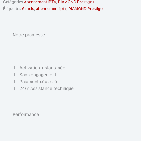
Catégories
Abonnement IPTV
,
DIAMOND Prestige+
DIAMOND
Étiquettes
6 mois
,
abonnement iptv
,
DIAMOND Prestige+
Prestige+
6
mois
Notre promesse
Activation instantanée
Sans engagement
Paiement sécurisé
24/7 Assistance technique
Performance